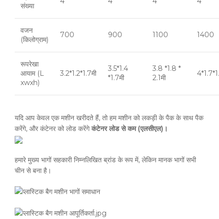
4
4
4
4
संख्या
वजन
700
900
1100
1400
(किलोग्राम)
रूपरेखा
3.5*1.4
3.8 *1.8 *
आयाम (L
3.2*1.2*1.7मी
4*1.7*1
*1.7मी
2.1मी
xwxh)
यदि आप केवल एक मशीन खरीदते हैं, तो हम मशीन को लकड़ी के पैक के साथ पैक
करेंगे, और कंटेनर को लोड करेंगे
कंटेनर लोड से कम (एलसीएल)।
हमारे मुख्य भागों सहकारी निम्नलिखित ब्रांड के रूप में, लेकिन मानक भागों सभी
चीन से बना है।