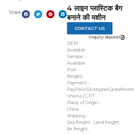
4 लाइन प्लास्टिक बैग
Share:
बनाने की मशीन
CONTACT US
Inquiry Basket
OEM：
Available
Sample：
Available
Port：
Ningbo
Payment：
PayPal,VISA,MasterCard,Wester
Union,L/C,T/T
Place of Origin：
China
Shipping：
Sea freight · Land freight ·
Air freight