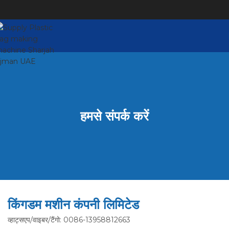
हमसे संपर्क करें
किंगडम मशीन कंपनी लिमिटेड
व्हाट्सएप/वाइबर/टैंगो: 0086-13958812663