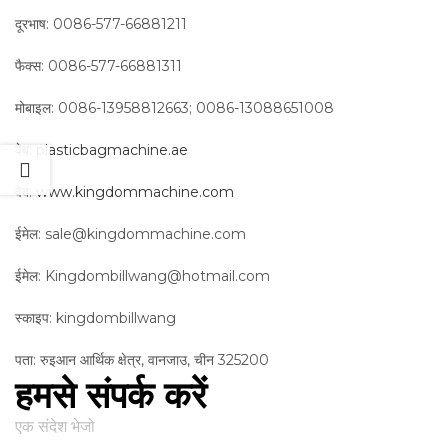
दूरभाष: 0086-577-66881211
फैक्स: 0086-577-66881311
मोबाइल: 0086-13958812663; 0086-13088651008
वेब:
plasticbagmachine.ae
वेब:
www.kingdommachine.com
ईमेल: sale@kingdommachine.com
ईमेल: Kingdombillwang@hotmail.com
स्काइप: kingdombillwang
पता: रुइआन आर्थिक क्षेत्र, वानजाउ, चीन 325200
हमसे संपर्क करें
एक संदेश भेजो