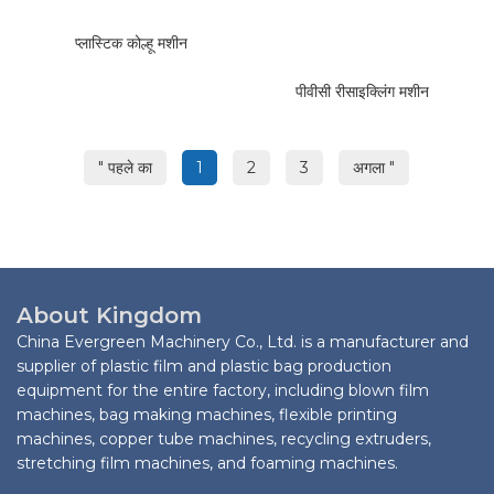
प्लास्टिक कोल्हू मशीन
पीवीसी रीसाइक्लिंग मशीन
" पहले का
1
2
3
अगला "
About Kingdom
China Evergreen Machinery Co., Ltd. is a manufacturer and
supplier of plastic film and plastic bag production
equipment for the entire factory, including blown film
machines, bag making machines, flexible printing
machines, copper tube machines, recycling extruders,
stretching film machines, and foaming machines.