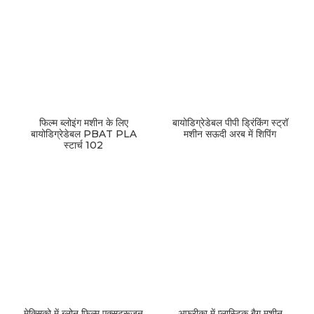
फिल्म ब्लोइंग मशीन के लिए
बायोडिग्रेडेबल पीपी ड्रिंकिंग स्ट्रॉ
बायोडिग्रेडेबल PBAT PLA
मशीन सऊदी अरब में शिपिंग
स्टार्च 102
मेक्सिको में ब्लोन फिल्म एक्सट्रूज़न
अफ्रीका में प्लास्टिक बैग मशीन