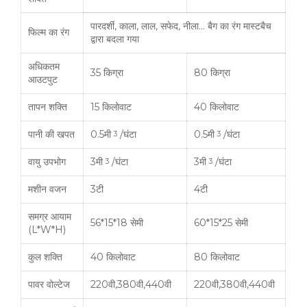
पारदर्शी, काला, लाल, सफेद, नीला… बैग का रंग मास्टबैच
फिल्म का रंग
द्वारा बदला गया
अधिकतम
35 किग्रा
80 किग्रा
आउटपुट
तापन शक्ति
15 किलोवाट
40 किलोवाट
पानी की खपत
0.5मी
/घंटा
0.5मी
/घंटा
3
3
वायु उपभोग
3मी
/घंटा
3मी
/घंटा
3
3
मशीन वजन
3टी
4टी
समग्र आयाम
56*15*18 सेमी
60*15*25 सेमी
(L*W*H)
कुल शक्ति
40 किलोवाट
80 किलोवाट
पावर वोल्टेज
220वी,380वी,440वी
220वी,380वी,440वी