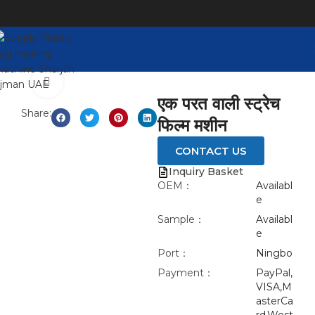
Click to enlarge
एक परत वाली स्ट्रेच
Share:
फिल्म मशीन
CONTACT US
Inquiry Basket
OEM：
Availabl
e
Sample：
Availabl
e
Port：
Ningbo
Payment：
PayPal,
VISA,M
asterCa