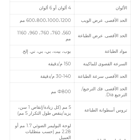
الألوان
4 ألوان أو 6 ألوان
الحد الأقصى. عرض الويب
600،800،1000،1200 مم
560، 760، 760، 960، 1160
الحد الأقصى. عرض الطباعة
مم
مواد الطباعة
بوب، بيت، بي، بي، ني. إلخ.
السرعة القصوى للماكينة
150 م/دقيقة
الحد الأقصى سرعة الطباعة
30-140 م/دقيقة
الحد الأقصى. فك الترجيع/
Ф800 مم
الترجيع Dia.
5 مم (كل زيادة/إنقاص 1 سن،
تروس أسطوانة الطباعة
يزيد/ينقص طول التكرار 5 مم)
لوحة البوليمر الضوئي 1.7 مم أو
2.28 مم (حسب متطلبات
العميل