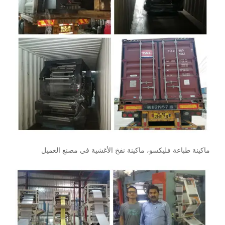
ماكينة طباعة فليكسو، ماكينة نفخ الأغشية في مصنع العميل