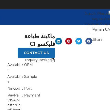
Click to enlarge
ماكينة طباعة
Share:
فليكسو CI
CONTACT US
Inquiry Basket
Availabl
OEM：
e
Availabl
Sample：
e
Ningbo
Port：
PayPal,
Payment：
VISA,M
asterCa