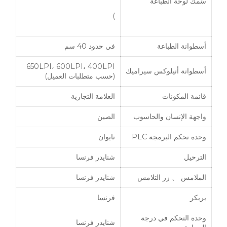
سُمك لوحة الطباعة
)
أسطوانة الطباعة
في حدود 40 سم
650LPI، 600LPI، 400LPI
أسطوانة أنيلوكس سيراميك
(حسب متطلبات العميل)
قائمة المكونات
العلامة التجارية
واجهة الإنسان والحاسوب
الصين
وحدة تحكم البرمجة PLC
تايوان
الترحيل
شنايدر فرنسا
الملامس 、 زر التلامس
شنايدر فرنسا
بريكر
فرنسا
وحدة التحكم في درجة
شنايدر فرنسا