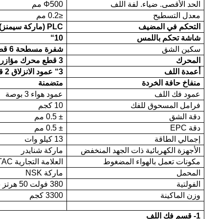
الحد الأقصى. ضياء. لفة اللف
Φ500 مم
معدل التسطيح
≤0.2 مم
التحكم في المضيف
PLC (ماركة سيمنز)
شاشة تحكم باللمس
10
“
سكين الشق
شفرة مسطحة 6 قطع/شفرة دائرية 6 قطع
المحرك
3 قطع محرك مؤازر 4KW
أعمدة اللف
3
“
عمود الانزلاق 2 قطعة
منفاخ حافة الخردة
متضمنة
عمود فك اللف
عمود هواء 3 بوصة
فرامل المسحوق للفك
10 كجم
دقة الشق
± 0.5 مم
دقة EPC
± 0.5 مم
إجمالي الطاقة
13 كيلو وات
الأجهزة الكهربائية ذات الجهد المنخفض
ماركة شنايدر
مكونات تعمل بالهواء المضغوط
العلامة التجارية AirTAC
المحمل
ماركة NSK
الفولتية
380 فولت 50 هرتز 3 فولت في الساعة
وزن الماكينة
3300 كجم
1- قسم فك اللف