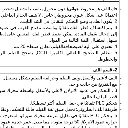
فك اللف
هو
مخروط هوائي
(
بدون محور
)
,
مناسب لتشغيل شخص وا
اعتمادًا على شكل علوي مخروطي خاص، لا يتلف الجدار الداخلي لقل
2. يكون الفك
بـ
وضع التحكم التلقائي في الشد الثابت.
3. يتم اكتشاف قطر الفك تلقائيًا بواسطة مفتاح القرب في عمود محرك الفك,
إلى إدخال سُمك المادة. يمكن ضبط قطر الفك المتبقي على إبطاء 
يسهل استقبال اللفة التالية من المواد.
4.
تحتوي على
آلية لضبط
حافة
الفيلم، نطاق ضبط
± 20 مم.
5. نظام التصحيح التلقائي لكاميرا CCD
,
يصحح الفيلم الرقيق
والخطوط.
2- قسم اللف
اللف لأعلى ولأسفل ولف الفيلم وحز لفة الفيلم بشكل مستقل.
مع التفريغ من جانب واحد.
3 . التحكم في عمود الانزلاق لأعلى ولأسفل بواسطة محرك سي
قطر الملف الحالي,
يتحكم PLC تلقائيًا في جعل الفيلم أكثر تسطيحًا.
طريقة اللف الحلزوني: تجعل ضيق لفة الفيلم قابلة للتحكم، وفقًا 
5. يتحكم PLC تلقائيًا في تقليل سرعة محرك سيرفو المت
حرارة عمود الانزلاق 50 درجة مئوية، مما يطيل عمر خدمة عمود الانزلاق بشكل كبير.