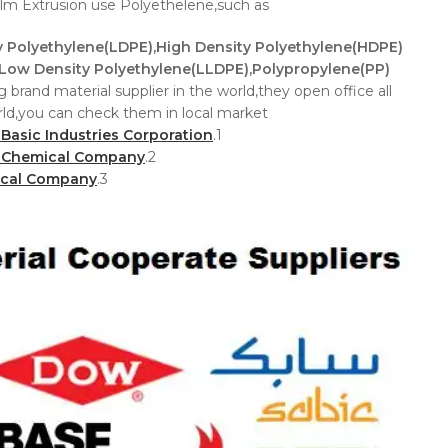
ilm Extrusion use Polyethelene,such as
 Polyethylene(LDPE),High Density Polyethylene(HDPE)
Low Density Polyethylene(LLDPE),Polypropylene(PP).
 brand material supplier in the world,they open office all
ld,you can check them in local market.
 Basic Industries Corporation
1.
 Chemical Company
2.
cal Company
3.