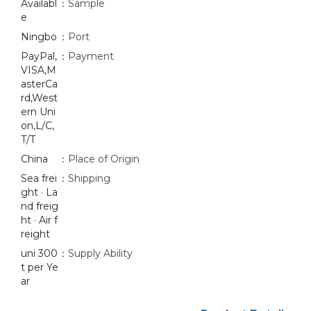
Availabl
Sample：
e
Ningbo
Port：
PayPal,
Payment：
VISA,M
asterCa
rd,West
ern Uni
on,L/C,
T/T
China
Place of Origin：
Sea frei
Shipping：
ght · La
nd freig
ht · Air f
reight
300 uni
Supply Ability：
t per Ye
ar