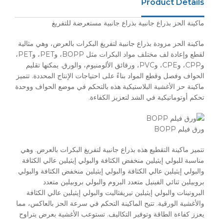
Product Details
ماكينة الحز بذراع جانبية بذراع جانبية مستعرضة للتفريغ
ماكينة الحز مزودة بذراع جانبية لتفريغ البكرات بالعرض، وهي مثالية
لقطع وإعادة لف مختلف مواد البكرات مثل BOPP، وPET، وPET،
وCPP، وCPE، وPVC، ورقائق الألومنيوم، والورق. يمكنها تقليم
الحواف وفصل وقطع المواد بناءً على احتياجات الإنتاج المحددة. تتميز
ماكينة حز الأغشية البلاستيكية هذه بالتحكم في موضع الحواف ووحدة
تحكم أوتوماتيكية في الشد لتعزيز الكفاءة.
ورق فيلم BOPP
تتميز ماكينة التقطيع هذه بذراع جانبية لتفريغ البكرات بالعرض. وهي
مناسبة للبولي إيثيلين منخفض الكثافة والبولي إيثيلين عالي الكثافة
والبولي إيثيلين عالي الكثافة والبولي إيثيلين منخفض الكثافة والبولي
بروبيلين ثنائي الفينيل متعدد البروم والبولي بروبيلين متعدد
البروتينات والبولي إيثيلين تيريفثاليت والبولي إيثيلين عالي الكثافة
والأغشية الورقية. تتيح الماكينة التحكم في سرعة الحز بالعاكس، مما
يعزز كفاءة الطاقة وتوفير التكاليف. تستوعب الأغشية بعرض يتراوح