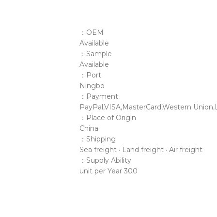
OEM：
Available
Sample：
Available
Port：
Ningbo
Payment：
PayPal,VISA,MasterCard,Western Union,L
Place of Origin：
China
Shipping：
Sea freight · Land freight · Air freight
Supply Ability：
300 unit per Year