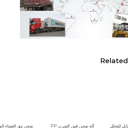
Related
PBAT P القابل للتحلل
آلة شحن قش الشرب PP
شحن بثق الغشاء الم