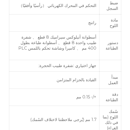
ضبط
التحكم في المحرك الكهربائي （رأسيًا وأفقيًا）
السجل
مادة
راتنج
اللوح
أسطوانة أنيلوكس سيراميك 8 قطع 、 شفرة
دستور
طبيب واحدة 8 قطع 、 أسطوانة طباعة بطول
الطباعة
400 مم 、 كاميرا وشاشة تحكم باللمس PLC
جهاز اختياري :شفرة طبيب الحجرة;
مبدأ
القيادة بالحزام المتزامن
العمل
دقة
+/- 0.15 مم
الطباعة
سُمك
اللوح (بما
1.7 مم (يُرجى ملاحظتنا لاختلاف السُمك)
في ذلك
الغراء)