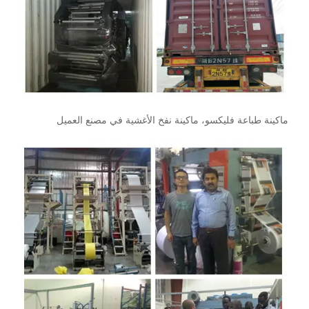
ماكينة طباعة فليكسو، ماكينة نفخ الأغشية في مصنع العميل