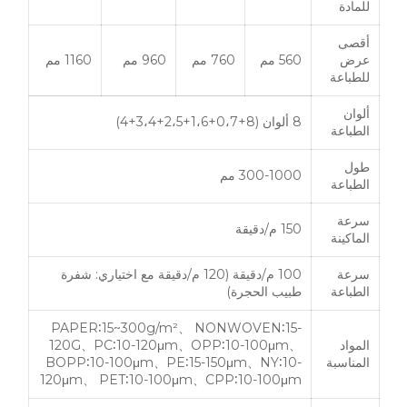
للمادة
أقصى
عرض
560 مم
760 مم
960 مم
1160 مم
للطباعة
ألوان
8 ألوان (8+0،7+1،6+2،5+3،4+4)
الطباعة
طول
300-1000 مم
الطباعة
سرعة
150 م/دقيقة
الماكينة
سرعة
100 م/دقيقة (120 م/دقيقة مع اختياري: شفرة
الطباعة
طبيب الحجرة)
PAPER∶15~300g/m²、 NONWOVEN∶15-
المواد
120G、PC∶10-120μm、OPP∶10-100μm、
المناسبة
BOPP∶10-100μm、PE∶15-150μm、NY∶10-
120μm、 PET∶10-100μm、CPP∶10-100μm