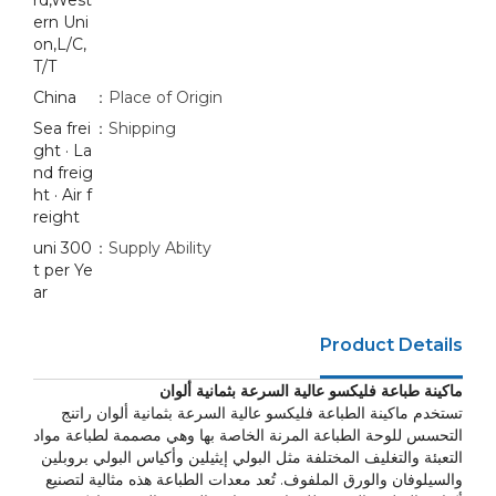
rd,West
ern Uni
on,L/C,
T/T
China
Place of Origin：
Sea frei
Shipping：
ght · La
nd freig
ht · Air f
reight
300 uni
Supply Ability：
t per Ye
ar
Product Details
ماكينة طباعة فليكسو عالية السرعة بثمانية ألوان
تستخدم ماكينة الطباعة فليكسو عالية السرعة بثمانية ألوان راتنج
التحسس للوحة الطباعة المرنة الخاصة بها وهي مصممة لطباعة مواد
التعبئة والتغليف المختلفة مثل البولي إيثيلين وأكياس البولي بروبلين
والسيلوفان والورق الملفوف. تُعد معدات الطباعة هذه مثالية لتصنيع