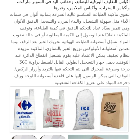
أكياس التغليف الورقية للبضائع، وحقائب اليد في السوبر ماركت،
وأكياس السترات، وأكياس الملابس، وغيرها.
تتفوق ماكينة الطباعة الفلكسو عالية السرعة بثمانية ألوان في سمات
الأداء مثل سهولة التشغيل، والبدء المرن، والتسجيل الدقيق للألوان.
وهي تتميز بعدّاد عداد للتحكم الدقيق في كمية الطباعة، وتوقف
الماكينة تلقائيًا عند الوصول إلى الكمية المطلوبة أو في حالة نضوب
المواد. تسهّل أسطوانة الطباعة الهوائية تحريك الحبر بعد الرفع، بينما
تضمن أسطوانة الأنيلوكس توزيع الحبر بالتساوي. الماكينة مزودة
بنظام تجفيف يمكن الاعتماد عليه يقوم بتشغيل انقطاع الدائرة عند
التوقف. يعمل جهاز التسجيل الطولي القابل للضبط بزاوية 360
درجة وسرعة المحرك التي يتم التحكم فيها بالتردد وأزرار الركض/
التوقف التي يمكن الوصول إليها على قاعدة أسطوانة اللوحة ورف
دحرجة المواد على تعزيز الكفاءة التشغيلية.