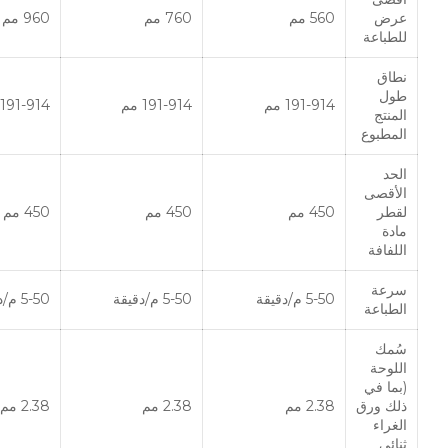
عرض
560 مم
760 مم
960 مم
للطباعة
نطاق
طول
191-914 مم
191-914 مم
191-914 مم
المنتج
المطبوع
الحد
الأقصى
لقطر
450 مم
450 مم
450 مم
مادة
اللفافة
سرعة
5-50 م/دقيقة
5-50 م/دقيقة
5-50 م/دقيقة
الطباعة
سُمك
اللوحة
(بما في
ذلك ورق
2.38 مم
2.38 مم
2.38 مم
الغراء
ثنائي