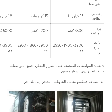
الجوانب)
إجمالي
13 كيلوواط
15 كيلو وات
18 كيلوواط
الطاقة
وزن
3500 كجم
4200 كجم
5000 كجم
الماكينة
الأبعاد
3900×1860×2950
3900×1700×2950
الكلية
مم
مم
مم
(م)
※تعتمد المواصفات الصحيحة على الطراز الفعلي. جميع المواصفات
قابلة للتغيير دون إشعار مسبق.
آلة الطباعة فليكسو تحميل الحاويات، الشحن إلى بلد آخر.