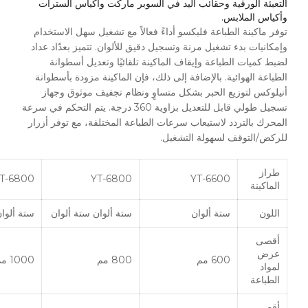
التعبئة الورقية وحقائب اليد في السوبر ماركت وأكياس السترات
وأكياس الملابس.
توفر ماكينة الطباعة فليكسو أداءً فعالاً مع تشغيل سهل الاستخدام
وإمكانيات بدء تشغيل مرنة وتسجيل دقيق للألوان. تتميز بعدّاد عداد
لضبط كميات الطباعة وإيقاف الماكينة تلقائيًا وتعديل أسطوانة
الطباعة الهوائية. بالإضافة إلى ذلك، فإن الماكينة مزودة بأسطوانة
أنيلوكس لتوزيع الحبر بشكل متساوٍ ونظام تجفيف موثوق وجهاز
تسجيل طولي قابل للتعديل بزاوية 360 درجة. يتم التحكم في سرعة
المحرك بالتردد لاستيعاب سرعات الطباعة المختلفة، مع توفر أزرار
للركض/التوقف لسهولة التشغيل.
طراز
T-6800
YT-6800
YT-6600
الماكينة
اللون
ستة ألوان
ستة ألوان ستة ألوان
ستة ألوا
أقصى
عرض
600 مم
800 مم
1000 مم
لمواد
الطباعة
أقصى