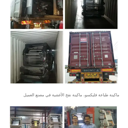
ماكينة طباعة فليكسو، ماكينة نفخ الأغشية في مصنع العميل