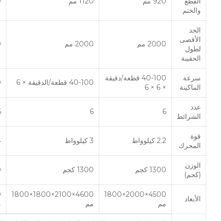
القطع
920 مم
1120 مم
0
والختم
الحد
الأقصى
2000 مم
2000 مم
0
لطول
الحقيبة
سرعة
40-100 قطعة/دقيقة
40-100 قطعة/الدقيقة × 6
0
الماكينة
× 6 × 6
عدد
6
6
6
الشرائط
قوة
2.2 كيلوواط
3 كيلوواط
4 
المحرك
الوزن
1300 كجم
1300 كجم
0
(كجم)
4600×2100×1800×1800
4500×2000×1800
الأبعاد
مم
مم
م