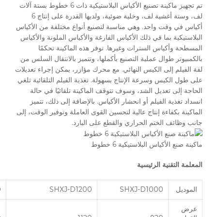
تم تجهيز ماكينة تصنيع الأكياس البلاستيكية ذات 6 خطوط بستة آلات
لف، وستة أغشية لف، وخلية ضوئية، ولديها القدرة على إنتاج 6
أكياس في وقت واحد. وهي مناسبة لتصنيع أنواع مختلفة من الأكياس
البلاستيكية بما في ذلك الأكياس الفارغة والأكياس الملونة والأكياس
المسطحة وأكياس السترات وغيرها. توفر هذه الماكينة تحكمًا
بالكمبيوتر طوال عملية التصنيع بأكملها، وتتميز بالانتقال السلس من
لفة الفيلم إلى الكيس النهائي. مع محرك مؤازر، يمكن إجراء تعديلات
على طول الكيس وسرعة الإنتاج بسهولة. تغذية الفيلم التلقائية تلغي
الحاجة إلى تعديل الشد، وسوف تتوقف الماكينة تلقائيًا في حالة
انسداد تغذية الفيلم أو انحشار الأكياس. بالإضافة إلى ذلك، تتميز
الماكينة بكفاءة إنتاج عالية لتحسين القوى العاملة وتوفير الوقت، إلى
جانب وظائف الختم الحراري والقطع على البارد.
ماكينة صنع الأكياس البلاستيكية 6 خطوط
المعلمة التقنية الرئيسية
الموديل
SHXJ-D1000
SHXJ-D1200
0
عرض