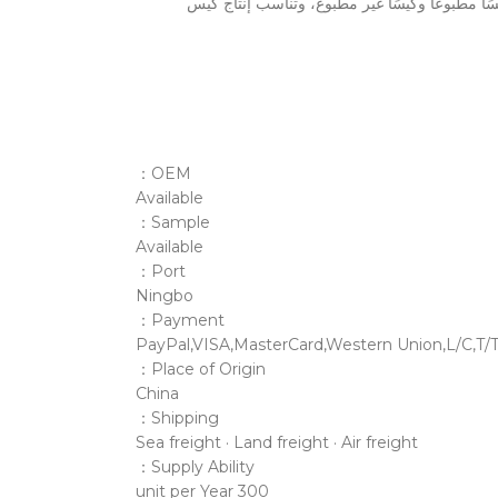
ًا مطبوعًا وكيسًا غير مطبوع، وتناسب إنتاج كيس
OEM：
Available
Sample：
Available
Port：
Ningbo
Payment：
PayPal,VISA,MasterCard,Western Union,L/C,T/
Place of Origin：
China
Shipping：
Sea freight · Land freight · Air freight
Supply Ability：
300 unit per Year