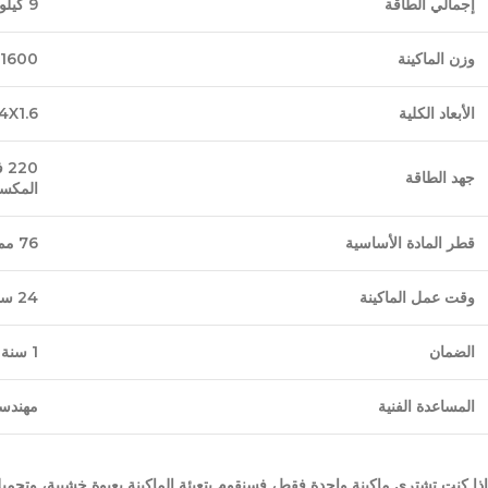
إجمالي الطاقة
9 كيلوواط
وزن الماكينة
1600 كجم
الأبعاد الكلية
6X1.4X1.6 م (الطول × 
جهد الطاقة
المكسيك 440 فولت/220 فولت 60 هرتز، المملكة العربية السعودية 380 فو
قطر المادة الأساسية
76 مم
وقت عمل الماكينة
24 ساعة * 7 أيام
الضمان
1 سنة
المساعدة الفنية
مهندسو
إذا كنت تشتري ماكينة واحدة فقط، فسنقوم بتعبئة الماكينة بعبوة خشبية، وتحميل