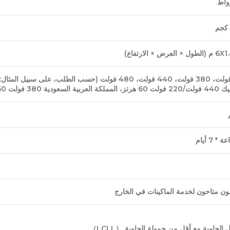
العرض × الارتفاع)
لت 60 هرتز، نيجيريا 415 فولت 50 هرتز …)
ن متاحون لخدمة الماكينات في الخارج
 الحاوية مع
أقل من حمولة الحاوية （LCLL）.