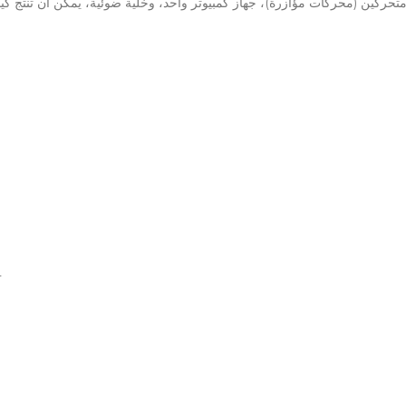
تحركين (محركات مؤازرة)، جهاز كمبيوتر واحد، وخلية ضوئية، يمكن أن تنتج كيس
T