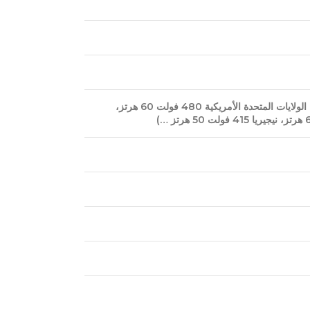
220 فولت، 380 فولت، 440 فولت، 480 فولت (حسب الطلب، على سبيل المثال: الولايات المتحدة الأمريكية 480 فولت 60 هرتز،