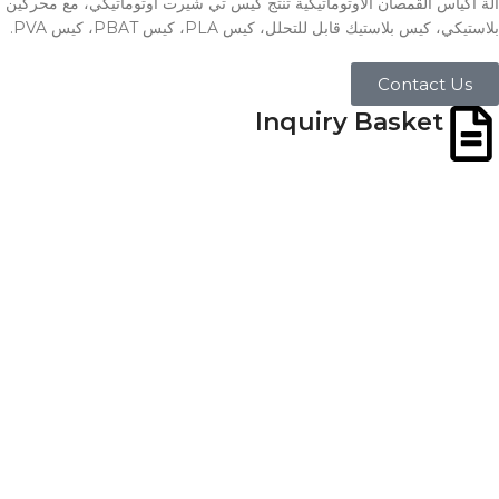
آلة أكياس القمصان الأوتوماتيكية تنتج كيس تي شيرت أوتوماتيكي، مع محركين م
بلاستيكي، كيس بلاستيك قابل للتحلل، كيس PLA، كيس PBAT، كيس PVA.
Contact Us
Inquiry Basket