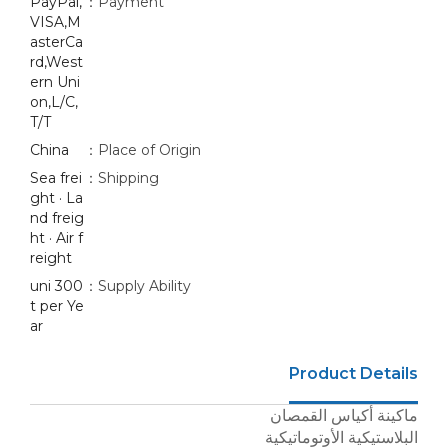
PayPal,
Payment：
VISA,M
asterCa
rd,West
ern Uni
on,L/C,
T/T
China
Place of Origin：
Sea frei
Shipping：
ght · La
nd freig
ht · Air f
reight
300 uni
Supply Ability：
t per Ye
ar
Product Details
ماكينة أكياس القمصان
البلاستيكية الأوتوماتيكية