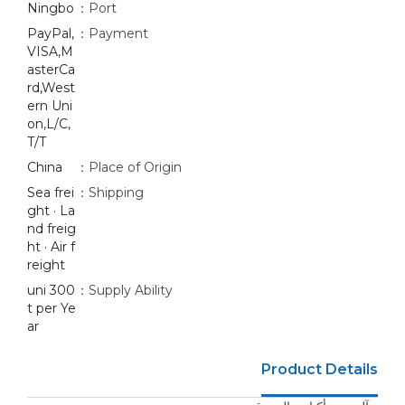
Ningbo
Port：
PayPal,
Payment：
VISA,M
asterCa
rd,West
ern Uni
on,L/C,
T/T
China
Place of Origin：
Sea frei
Shipping：
ght · La
nd freig
ht · Air f
reight
300 uni
Supply Ability：
t per Ye
ar
Product Details