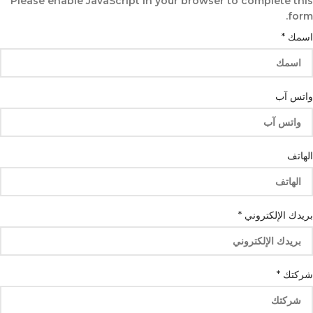
Please enable JavaScript in your browser to complete this
form.
الهاتف
اسمك
*
آب
واتس
واتس آب
الهاتف
بريدك الإلكتروني
*
شركتك
*