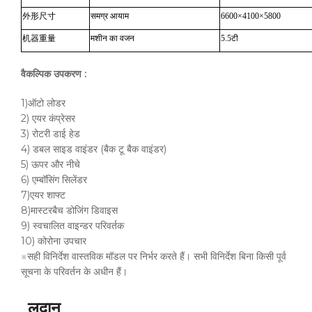
外形尺寸
समग्र आयाम
6600×4100×5800
机器重量
मशीन का वजन
5.5टी
वैकल्पिक
उपकरण
:
1)ऑटो लोडर
2) एयर कंप्रेसर
3) रोटरी डाई हेड
4) डबल साइड वाइंडर (बैक टू बैक वाइंडर)
5) ऊपर और नीचे
6) एम्बॉसिंग सिलेंडर
7)एयर शाफ्ट
8)मास्टरबैच डोजिंग डिवाइस
9) स्वचालित वाइन्डर परिवर्तक
10) कोरोना उपचार
※सही विनिर्देश वास्तविक मॉडल पर निर्भर करते हैं। सभी विनिर्देश बिना किसी पूर्व
सूचना के परिवर्तन के अधीन हैं।
लदान