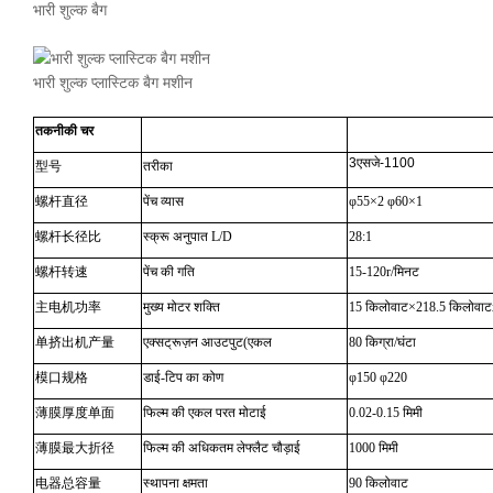
भारी शुल्क बैग
भारी शुल्क प्लास्टिक बैग मशीन
तकनीकी
चर
3एसजे-1100
型号
तरीका
螺杆直径
पेंच व्यास
φ55×2 φ60×1
螺杆长径比
स्क्रू अनुपात L/D
28:1
螺杆转速
पेंच की गति
15-120r/मिनट
主电机功率
मुख्य मोटर शक्ति
15 किलोवाट×218.5 किलोवा
单挤出机产量
एक्सट्रूज़न आउटपुट(एकल
80 किग्रा/घंटा
模口规格
डाई-टिप का कोण
φ150 φ220
薄膜厚度单面
फिल्म की एकल परत मोटाई
0.02-0.15 मिमी
薄膜最大折径
फिल्म की अधिकतम लेफ्लैट चौड़ाई
1000 मिमी
电器总容量
स्थापना क्षमता
90 किलोवाट