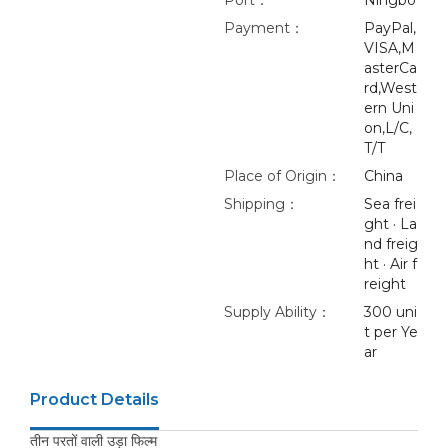
Port：
Ningbo
Payment：
PayPal,
VISA,M
asterCa
rd,West
ern Uni
on,L/C,
T/T
Place of Origin：
China
Shipping：
Sea frei
ght · La
nd freig
ht · Air f
reight
Supply Ability：
300 uni
t per Ye
ar
Product Details
तीन परतों वाली उड़ा फिल्म